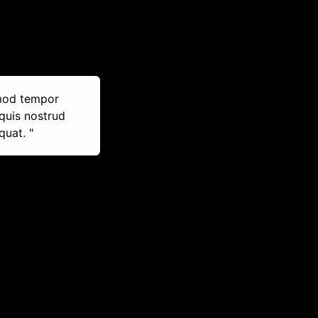
smod tempor
quis nostrud
quat. "